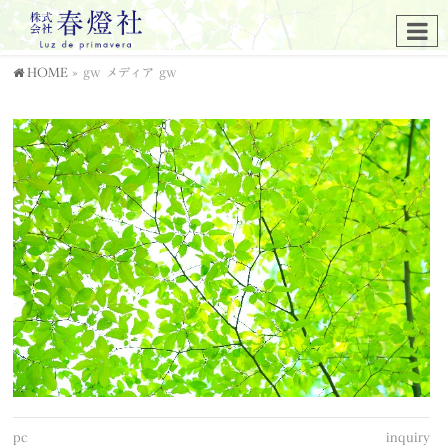
HOME
»
gw
メディア
gw
pc
inquiry