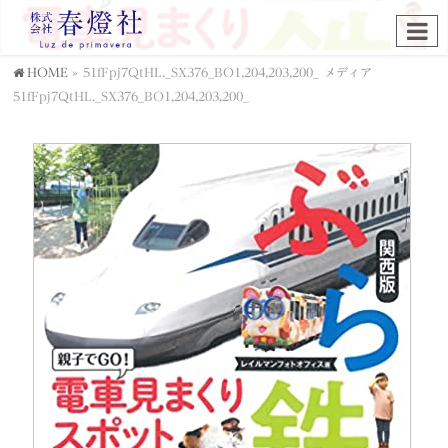
HOME
»
51fFpj7QtHL._SX376_BO1,204,203,200_
メディア
51fFpj7QtHL._SX376_BO1,204,203,200_