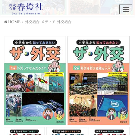
HOME
»
外交結合
メディア
外交結合