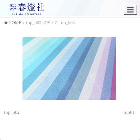
HOME
»
top_b03
メディア
top_b03
top_b02
top01