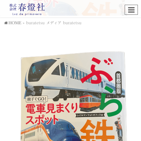
HOME
»
buratetsu
メディア
buratetsu