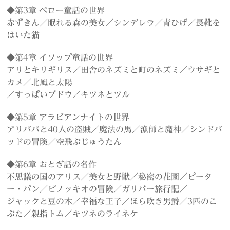
◆第3章 ペロー童話の世界
赤ずきん／眠れる森の美女／シンデレラ／青ひげ／長靴を
はいた猫
◆第4章 イソップ童話の世界
アリとキリギリス／田舎のネズミと町のネズミ／ウサギと
カメ／北風と太陽
／すっぱいブドウ／キツネとツル
◆第5章 アラビアンナイトの世界
アリババと40人の盗賊／魔法の馬／漁師と魔神／シンドバ
ッドの冒険／空飛ぶじゅうたん
◆第6章 おとぎ話の名作
不思議の国のアリス／美女と野獣／秘密の花園／ピータ
ー・パン／ピノッキオの冒険／ガリバー旅行記／
ジャックと豆の木／幸福な王子／ほら吹き男爵／3匹のこ
ぶた／親指トム／キツネのライネケ