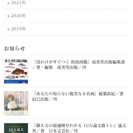
2021年
2020年
2019年
お知らせ
『見わけがすぐつく 釣魚図鑑』成美堂出版編集部
／著・編集 成美堂出版／刊
『あなたの知らない耽美なる名画』稲葉直紀／著
辰巳出版／刊
『鍛え方の最適解がわかる 10万論文筋トレ』論文
男／著 日本文芸社／刊