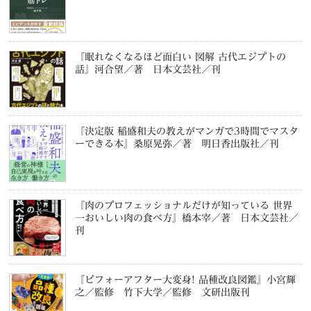
『眠れなくなるほど面白い 図解 古代エジプトの
話』河合望／著 日本文芸社／刊
『決定版 稲盛和夫の教えがマンガで3時間でマスタ
ーできる本』桑原晃弥／著 明日香出版社／刊
『肉のプロフェッショナルだけが知っている 世界
一おいしい肉の食べ方』橋本宰／著 日本文芸社／
刊
『ビフォーアフター大変身! 品種改良図鑑』小宮輝
之／監修 竹下大学／監修 文研出版刊