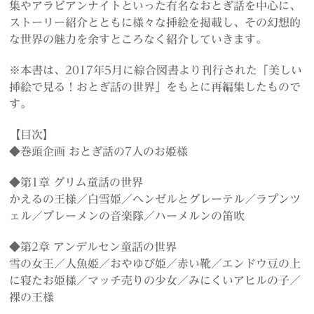
集やアラビアンナイトといった有名なおとぎ話を中心に、
ストーリー紹介とともに様々な挿絵を掲載し、その幻想的
な世界の魅力を余すところなく紹介していきます。
※本書は、2017年5月に綜合図書より刊行された「美しい
挿絵で見る！おとぎ話の世界」をもとに再編集したもので
す。
【目次】
◆巻頭企画 おとぎ話の7人のお姫様
◆第1章 グリム童話の世界
かえるの王様／白雪姫／ヘンゼルとグレーテル／ラプンツ
ェル／ブレーメンの音楽隊／ハーメルンの笛吹
◆第2章 アンデルセン童話の世界
雪の女王／人魚姫／おやゆび姫／赤い靴／エンドウ豆の上
に寝たお姫様／マッチ売りの少女／みにくいアヒルの子／
裸の王様