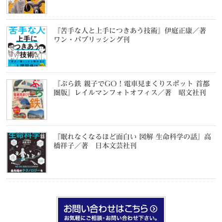
『苦手な人と上手につきあう技術』伊庭正康／著
ワン・パブリッシング刊
『ぶら鉄 親子でGO！電車見まくりスポット 首都
圏版』レイルマンフォトオフィス／著 昭文社刊
『眠れなくなるほど面白い 図解 生命科学の話』高
橋祥子／著 日本文芸社刊