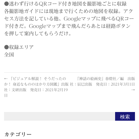
●迷わず行けるQRコード付き地図を撮影地ごとに収録
各撮影地ガイドには現地まで行くための地図を収録。アク
セス方法を記している他、Googleマップに飛べるQRコー
ド付きだ。Googleマップまで飛んだらあとは経路ボタン
を押して案内してもらうだけ。
●収録エリア
全国
←
「ビジュアル解説！ そうだったの
「神話の絵画史」春燈社／編 出版
か！ 身近なもののはかり方図鑑」出版
社：辰巳出版 発売日：2021年3月1日
社：文研出版 発売日：2021年2月19
→
日
カテゴリー