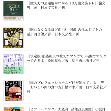
『鍛え方の最適解がわかる 10万論文筋トレ』論文
男／著 日本文芸社／刊
『眠れなくなるほど面白い 図解 古代エジプトの
話』河合望／著 日本文芸社／刊
『決定版 稲盛和夫の教えがマンガで3時間でマスタ
ーできる本』桑原晃弥／著 明日香出版社／刊
『肉のプロフェッショナルだけが知っている 世界
一おいしい肉の食べ方』橋本宰／著 日本文芸社／
刊
『ビフォーアフター大変身! 品種改良図鑑』小宮輝