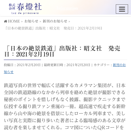
HOME
»
お知らせ
»
新刊のお知らせ
»
「日本の絶景鉄道」出版社：昭文社 発売日：2021年2月19日
「日本の絶景鉄道」出版社：昭文社 発売
日：2021年2月19日
投稿日 : 2021年2月20日
最終更新日時 : 2021年2月20日
カテゴリー :
新刊のお
知らせ
鉄道写真の世界で幅広く活躍するカメラマン集団が、日本
全国の鉄道路線のなかから列車を絡めた絶景が撮影できる
秘密のポイントを惜しげもなく披露、撮影テクニックまで
伝授する撮り鉄ファン垂涎の一冊。超高速で疾走する新幹
線から山や海の絶景を借景にしたローカル列車まで、美し
い写真と実際に撮り歩いた著者による臨場感のある文章が
読む者を楽しませてくれる。コマ図についたQRコードを