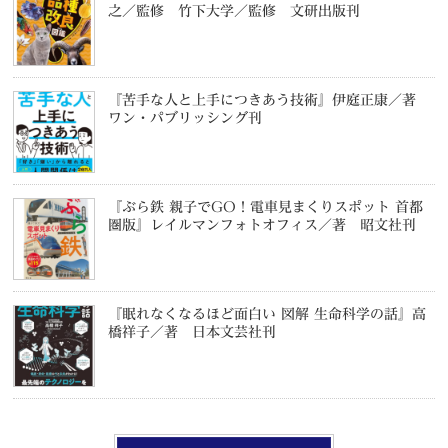
之／監修 竹下大学／監修 文研出版刊
『苦手な人と上手につきあう技術』伊庭正康／著
ワン・パブリッシング刊
『ぶら鉄 親子でGO！電車見まくりスポット 首都
圏版』レイルマンフォトオフィス／著 昭文社刊
『眠れなくなるほど面白い 図解 生命科学の話』高
橋祥子／著 日本文芸社刊