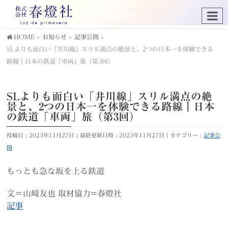
HOME
»
お知らせ
»
記事公開
»
SLよりも面白い「井川線」スリル満点の絶景と、2つの日本一を体験できる
路線｜日本の鉄道「車両」旅（第3回）
SLよりも面白い「井川線」スリル満点の絶
景と、2つの日本一を体験できる路線｜日本
の鉄道「車両」旅（第3回）
投稿日 : 2023年11月27日
最終更新日時 : 2023年11月27日
カテゴリー :
記事公
開
もっとも急な坂を上る鉄道
文＝山﨑友也 取材協力=春燈社
記事