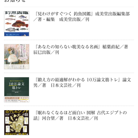
『見わけがすぐつく 釣魚図鑑』成美堂出版編集部
／著・編集 成美堂出版／刊
『あなたの知らない耽美なる名画』稲葉直紀／著
辰巳出版／刊
『鍛え方の最適解がわかる 10万論文筋トレ』論文
男／著 日本文芸社／刊
『眠れなくなるほど面白い 図解 古代エジプトの
話』河合望／著 日本文芸社／刊