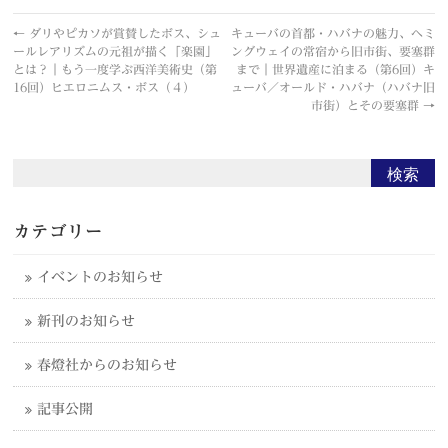
←
ダリやピカソが賞賛したボス、シュ
キューバの首都・ハバナの魅力、ヘミ
ールレアリズムの元祖が描く「楽園」
ングウェイの常宿から旧市街、要塞群
とは？｜もう一度学ぶ西洋美術史（第
まで｜世界遺産に泊まる（第6回）キ
16回）ヒエロニムス・ボス（４）
ューバ／オールド・ハバナ（ハバナ旧
市街）とその要塞群
→
カテゴリー
イベントのお知らせ
新刊のお知らせ
春燈社からのお知らせ
記事公開