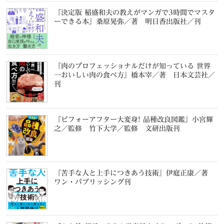
『決定版 稲盛和夫の教えがマンガで3時間でマスタ
ーできる本』桑原晃弥／著 明日香出版社／刊
『肉のプロフェッショナルだけが知っている 世界
一おいしい肉の食べ方』橋本宰／著 日本文芸社／
刊
『ビフォーアフター大変身! 品種改良図鑑』小宮輝
之／監修 竹下大学／監修 文研出版刊
『苦手な人と上手につきあう技術』伊庭正康／著
ワン・パブリッシング刊