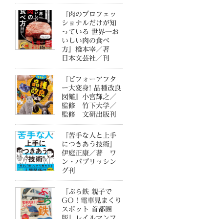
『肉のプロフェッ
ショナルだけが知
っている 世界一お
いしい肉の食べ
方』橋本宰／著
日本文芸社／刊
『ビフォーアフタ
ー大変身! 品種改良
図鑑』小宮輝之／
監修 竹下大学／
監修 文研出版刊
『苦手な人と上手
につきあう技術』
伊庭正康／著 ワ
ン・パブリッシン
グ刊
『ぶら鉄 親子で
GO！電車見まくり
スポット 首都圏
版』レイルマンフ