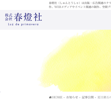
春燈社（しゅんとうしゃ）は出版・広告関連のク
作、WEBメディアやイベント関連の制作、空間プ
HOME
»
お知らせ
»
記事公開
»
夏目漱石