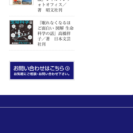
ォトオフィス／
著 昭文社刊
『眠れなくなるほ
ど面白い 図解 生命
科学の話』高橋祥
子／著 日本文芸
社刊