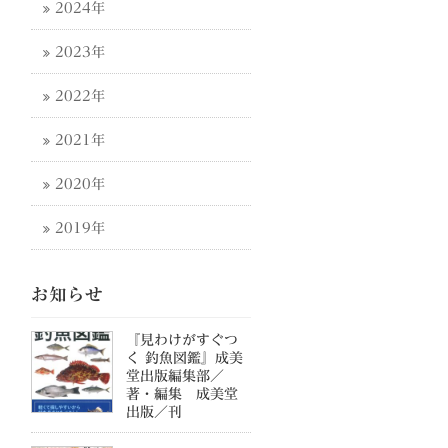
2024年
2023年
2022年
2021年
2020年
2019年
お知らせ
『見わけがすぐつ
く 釣魚図鑑』成美
堂出版編集部／
著・編集 成美堂
出版／刊