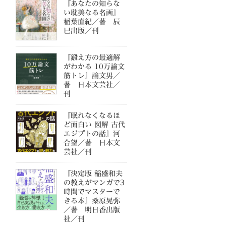
『あなたの知らな
い耽美なる名画』
稲葉直紀／著 辰
巳出版／刊
『鍛え方の最適解
がわかる 10万論文
筋トレ』論文男／
著 日本文芸社／
刊
『眠れなくなるほ
ど面白い 図解 古代
エジプトの話』河
合望／著 日本文
芸社／刊
『決定版 稲盛和夫
の教えがマンガで3
時間でマスターで
きる本』桑原晃弥
／著 明日香出版
社／刊