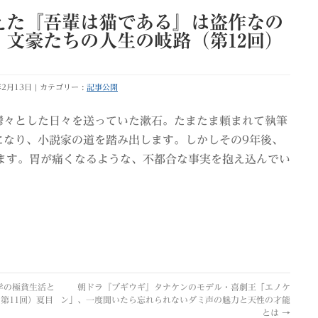
えた『吾輩は猫である』は盗作なの
文豪たちの人生の岐路（第12回）
年2月13日
カテゴリー :
記事公開
鬱々とした日々を送っていた漱石。たまたま頼まれて執筆
になり、小説家の道を踏み出します。しかしその9年後、
ります。胃が痛くなるような、不都合な事実を抱え込んでい
学の極貧生活と
朝ドラ『ブギウギ』タナケンのモデル・喜劇王「エノケ
第11回）夏目
ン」、一度聞いたら忘れられないダミ声の魅力と天性の才能
とは
→