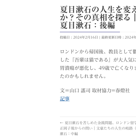
夏目漱石の人生を変
か？その真相を探る｜
夏目漱石：後編
投稿日 : 2024年2月16日
最終更新日時 : 2024
ロンドンから帰国後、教員として
した『吾輩は猫である』が大人気
胃潰瘍が悪化し、49歳で亡くな
たのかもしれません。
文＝山口 謠司 取材協力=春燈社
記事
←
夏目漱石を苦しめた金銭問題、ロンドン留
正岡子規からの問い｜文豪たちの人生の岐路（
漱石：中編